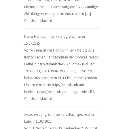
übernommen, der diese Aufgabe als zuständiger
Abteilungsleiter nach dem Ausscheiden […]
Christoph Mackert
Neuer Handschriftenkatalog erschienen
15.07.2025
Vor kurzem ist der Handschriftenkatalog „Die
französischen Handschriften der Codices Palatini
Latini in der Vatikanischen Bibliothek (Pal. lat.
1957–1973, 1983–1984, 1988–1992, 1995)“ bei
heiBOOKS erschienen ist. Er ist unter folgendem
Link zu erreichen: https://books.ub.uni-
heidelberg.de//heibooks/catalog/book/1489.
Christoph Mackert
Ausschreibung Sommerkurs ‚Fachspezifisches
Latein’
16.02.2025
Vom 1. September bis 12. September 2025 findet