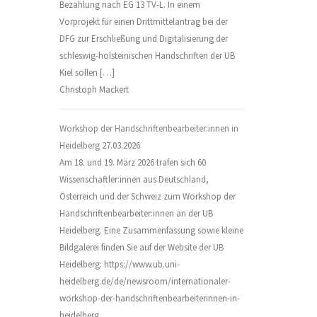
Bezahlung nach EG 13 TV-L. In einem
Vorprojekt für einen Drittmittelantrag bei der
DFG zur Erschließung und Digitalisierung der
schleswig-holsteinischen Handschriften der UB
Kiel sollen […]
Christoph Mackert
Workshop der Handschriftenbearbeiter:innen in
Heidelberg
27.03.2026
Am 18. und 19. März 2026 trafen sich 60
Wissenschaftler:innen aus Deutschland,
Österreich und der Schweiz zum Workshop der
Handschriftenbearbeiter:innen an der UB
Heidelberg. Eine Zusammenfassung sowie kleine
Bildgalerei finden Sie auf der Website der UB
Heidelberg: https://www.ub.uni-
heidelberg.de/de/newsroom/internationaler-
workshop-der-handschriftenbearbeiterinnen-in-
heidelberg