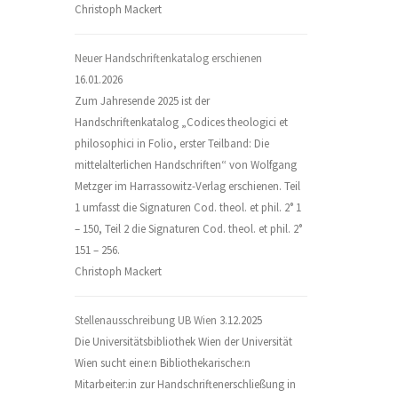
Christoph Mackert
Neuer Handschriftenkatalog erschienen
16.01.2026
Zum Jahresende 2025 ist der
Handschriftenkatalog „Codices theologici et
philosophici in Folio, erster Teilband: Die
mittelalterlichen Handschriften“ von Wolfgang
Metzger im Harrassowitz-Verlag erschienen. Teil
1 umfasst die Signaturen Cod. theol. et phil. 2° 1
– 150, Teil 2 die Signaturen Cod. theol. et phil. 2°
151 – 256.
Christoph Mackert
Stellenausschreibung UB Wien
3.12.2025
Die Universitätsbibliothek Wien der Universität
Wien sucht eine:n Bibliothekarische:n
Mitarbeiter:in zur Handschriftenerschließung in