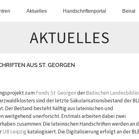
ntren
Aktuelles
Handschriftenportal
Beirat
AKTUELLES
CHRIFTEN AUS ST. GEORGEN
rungsprojekt zum
Fonds St. Georgen
der
Badischen Landesbiblio
arzwaldklosters sind der letzte Säkularisationsbestand der BL
t. Der Bestand besteht hälftig aus lateinischen und
en weitgehend unerforscht. Erstmals arbeiten dabei zwei
rhaben zusammen: Die lateinischen Handschriften werden an 
er
UB Leipzig
katalogisiert. Die Digitalisierung erfolgt an der BL