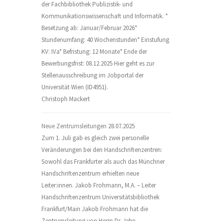
der Fachbibliothek Publizistik- und
Kommunikationswissenschaft und Informatik. *
Besetzung ab: Januar/Februar 2026*
Stundenumfang: 40 Wochenstunden* Einstufung
KV: IVa* Befristung: 12 Monate* Ende der
Bewerbungsfrist: 08.12.2025 Hier geht es zur
Stellenausschreibung im Jobportal der
Universität Wien (ID4951).
Christoph Mackert
Neue Zentrumsleitungen
28.07.2025
Zum 1. Juli gab es gleich zwei personelle
Veränderungen bei den Handschriftenzentren:
Sowohl das Frankfurter als auch das Münchner
Handschriftenzentrum erhielten neue
Leiter:innen. Jakob Frohmann, M.A. – Leiter
Handschriftenzentrum Universitätsbibliothek
Frankfurt/Main Jakob Frohmann hat die
Zentrumsleitung von Herrn Dr. Jehn