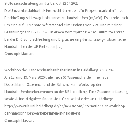
Stellenausschreibung an der UB Kiel
22.04.2026
Die Universitätsbibliothek Kiel sucht derzeit eine*n Projektmitarbeiter*in zur
Erschließung schleswig-holsteinischer Handschriften (m/w/d). Es handelt sich
um eine auf 12 Monate befristete Stelle im Umfang von 75% und mit einer
Bezahlung nach EG 13 TV-L. In einem Vorprojekt für einen Drittmittelantrag
bei der DFG zur Erschließung und Digitalisierung der schleswig-holsteinischen
Handschriften der UB Kiel sollen […]
Christoph Mackert
Workshop der Handschriftenbearbeiter:innen in Heidelberg
27.03.2026
Am 18. und 19. März 2026 trafen sich 60 Wissenschaftler:innen aus
Deutschland, Österreich und der Schweiz zum Workshop der
Handschriftenbearbeiter:innen an der UB Heidelberg. Eine Zusammenfassung
sowie kleine Bildgalerei finden Sie auf der Website der UB Heidelberg:
https://www.ub.uni-heidelberg.de/de/newsroom/internationaler-workshop-
der-handschriftenbearbeiterinnen-in-heidelberg
Christoph Mackert