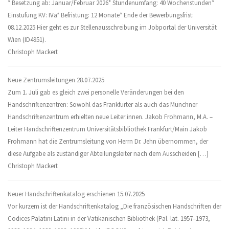
* Besetzung ab: Januar/Februar 2026* Stundenumfang: 40 Wochenstunden*
Einstufung KV: IVa* Befristung: 12 Monate* Ende der Bewerbungsfrist:
08.12.2025 Hier geht es zur Stellenausschreibung im Jobportal der Universität
Wien (ID4951).
Christoph Mackert
Neue Zentrumsleitungen
28.07.2025
Zum 1. Juli gab es gleich zwei personelle Veränderungen bei den
Handschriftenzentren: Sowohl das Frankfurter als auch das Münchner
Handschriftenzentrum erhielten neue Leiter:innen. Jakob Frohmann, M.A. –
Leiter Handschriftenzentrum Universitätsbibliothek Frankfurt/Main Jakob
Frohmann hat die Zentrumsleitung von Herrn Dr. Jehn übernommen, der
diese Aufgabe als zuständiger Abteilungsleiter nach dem Ausscheiden […]
Christoph Mackert
Neuer Handschriftenkatalog erschienen
15.07.2025
Vor kurzem ist der Handschriftenkatalog „Die französischen Handschriften der
Codices Palatini Latini in der Vatikanischen Bibliothek (Pal. lat. 1957–1973,