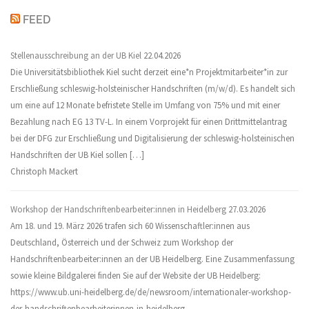
FEED
Stellenausschreibung an der UB Kiel
22.04.2026
Die Universitätsbibliothek Kiel sucht derzeit eine*n Projektmitarbeiter*in zur
Erschließung schleswig-holsteinischer Handschriften (m/w/d). Es handelt sich
um eine auf 12 Monate befristete Stelle im Umfang von 75% und mit einer
Bezahlung nach EG 13 TV-L. In einem Vorprojekt für einen Drittmittelantrag
bei der DFG zur Erschließung und Digitalisierung der schleswig-holsteinischen
Handschriften der UB Kiel sollen […]
Christoph Mackert
Workshop der Handschriftenbearbeiter:innen in Heidelberg
27.03.2026
Am 18. und 19. März 2026 trafen sich 60 Wissenschaftler:innen aus
Deutschland, Österreich und der Schweiz zum Workshop der
Handschriftenbearbeiter:innen an der UB Heidelberg. Eine Zusammenfassung
sowie kleine Bildgalerei finden Sie auf der Website der UB Heidelberg:
https://www.ub.uni-heidelberg.de/de/newsroom/internationaler-workshop-
der-handschriftenbearbeiterinnen-in-heidelberg