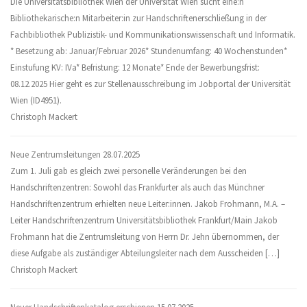
Die Universitätsbibliothek Wien der Universität Wien sucht eine:n
Bibliothekarische:n Mitarbeiter:in zur Handschriftenerschließung in der
Fachbibliothek Publizistik- und Kommunikationswissenschaft und Informatik.
* Besetzung ab: Januar/Februar 2026* Stundenumfang: 40 Wochenstunden*
Einstufung KV: IVa* Befristung: 12 Monate* Ende der Bewerbungsfrist:
08.12.2025 Hier geht es zur Stellenausschreibung im Jobportal der Universität
Wien (ID4951).
Christoph Mackert
Neue Zentrumsleitungen
28.07.2025
Zum 1. Juli gab es gleich zwei personelle Veränderungen bei den
Handschriftenzentren: Sowohl das Frankfurter als auch das Münchner
Handschriftenzentrum erhielten neue Leiter:innen. Jakob Frohmann, M.A. –
Leiter Handschriftenzentrum Universitätsbibliothek Frankfurt/Main Jakob
Frohmann hat die Zentrumsleitung von Herrn Dr. Jehn übernommen, der
diese Aufgabe als zuständiger Abteilungsleiter nach dem Ausscheiden […]
Christoph Mackert