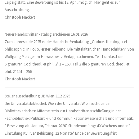
Leipzig statt. Eine Bewerbung ist bis 12. April möglich. Hier geht es zur
Ausschreibung.
Christoph Mackert
Neuer Handschriftenkatalog erschienen
16.01.2026
Zum Jahresende 2025 ist der Handschriftenkatalog „Codices theologici et
philosophici in Folio, erster Teilband: Die mittelalterlichen Handschriften“ von
Wolfgang Metzger im Harrassowitz-Verlag erschienen. Teil 1 umfasst die
Signaturen Cod. theol. et phil. 2° 1 – 150, Teil 2 die Signaturen Cod. theol. et
phil. 2° 151 – 256.
Christoph Mackert
Stellenausschreibung UB Wien
3.12.2025
Die Universitätsbibliothek Wien der Universität Wien sucht eine:n
Bibliothekarische:n Mitarbeiter:in zur Handschriftenerschließung in der
Fachbibliothek Publizistik- und Kommunikationswissenschaft und Informatik.
* Besetzung ab: Januar/Februar 2026* Stundenumfang: 40 Wochenstunden*
Einstufung KV: IVa* Befristung: 12 Monate* Ende der Bewerbungsfrist: