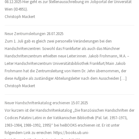
08.12.2025 Hier geht es zur Stellenausschreibung im Jobportal der Universität
Wien (ID4951).
Christoph Mackert
Neue Zentrumsleitungen
28.07.2025
Zum 1. Juli gab es gleich zwei personelle Veränderungen bei den
Handschriftenzentren: Sowohl das Frankfurter als auch das Münchner
Handschriftenzentrum erhielten neue Leiter:innen. Jakob Frohmann, M.A. –
Leiter Handschriftenzentrum Universitätsbibliothek Frankfurt/Main Jakob
Frohmann hat die Zentrumsleitung von Herrn Dr. Jehn übernommen, der
diese Aufgabe als zuständiger Abteilungsleiter nach dem Ausscheiden […]
Christoph Mackert
Neuer Handschriftenkatalog erschienen
15.07.2025
Vor kurzem ist der Handschriftenkatalog „Die französischen Handschriften der
Codices Palatini Latini in der Vatikanischen Bibliothek (Pal. lat. 1957–1973,
1983–1984, 1988–1992, 1995)“ bei heiBOOKS erschienen ist. Er ist unter
folgendem Link zu erreichen: https://books.ub.uni-