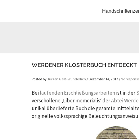
Handschriftenze
WERDENER KLOSTERBUCH ENTDECKT
Posted by
Jürgen Geiß-Wunderlich
/ Dezember 14, 2017 /
No respons
Bei
laufenden Erschließungsarbeiten
ist in der
S
verschollene ‚Liber memorialis‘ der
Abtei Werde
unikal überlieferte Buch die gesamte mittelalt
originelle volkssprachige Beleuchtungsanweisu