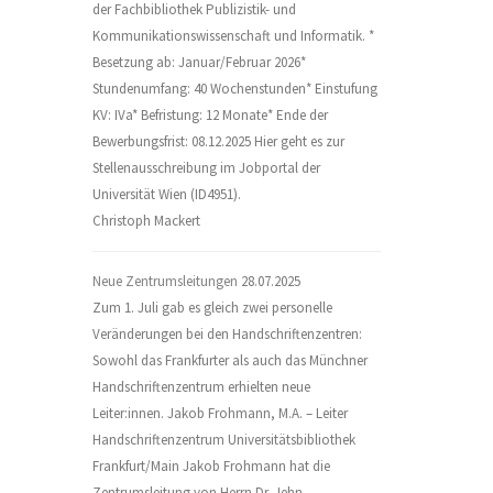
der Fachbibliothek Publizistik- und
Kommunikationswissenschaft und Informatik. *
Besetzung ab: Januar/Februar 2026*
Stundenumfang: 40 Wochenstunden* Einstufung
KV: IVa* Befristung: 12 Monate* Ende der
Bewerbungsfrist: 08.12.2025 Hier geht es zur
Stellenausschreibung im Jobportal der
Universität Wien (ID4951).
Christoph Mackert
Neue Zentrumsleitungen
28.07.2025
Zum 1. Juli gab es gleich zwei personelle
Veränderungen bei den Handschriftenzentren:
Sowohl das Frankfurter als auch das Münchner
Handschriftenzentrum erhielten neue
Leiter:innen. Jakob Frohmann, M.A. – Leiter
Handschriftenzentrum Universitätsbibliothek
Frankfurt/Main Jakob Frohmann hat die
Zentrumsleitung von Herrn Dr. Jehn