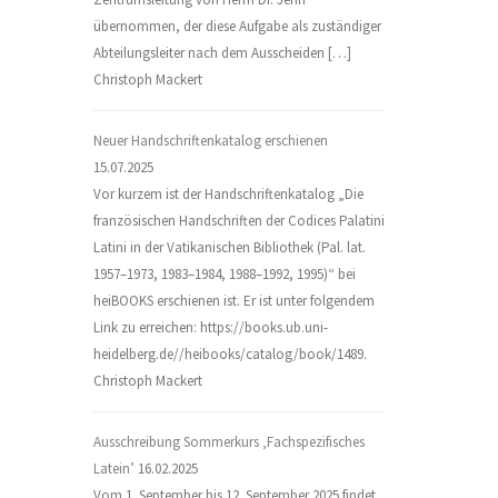
übernommen, der diese Aufgabe als zuständiger
Abteilungsleiter nach dem Ausscheiden […]
Christoph Mackert
Neuer Handschriftenkatalog erschienen
15.07.2025
Vor kurzem ist der Handschriftenkatalog „Die
französischen Handschriften der Codices Palatini
Latini in der Vatikanischen Bibliothek (Pal. lat.
1957–1973, 1983–1984, 1988–1992, 1995)“ bei
heiBOOKS erschienen ist. Er ist unter folgendem
Link zu erreichen: https://books.ub.uni-
heidelberg.de//heibooks/catalog/book/1489.
Christoph Mackert
Ausschreibung Sommerkurs ‚Fachspezifisches
Latein’
16.02.2025
Vom 1. September bis 12. September 2025 findet