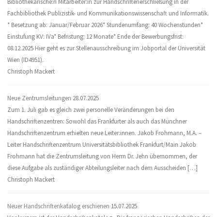
Bibliothekarische:n Mitarbeiter:in zur Handschriftenerschließung in der
Fachbibliothek Publizistik- und Kommunikationswissenschaft und Informatik.
* Besetzung ab: Januar/Februar 2026* Stundenumfang: 40 Wochenstunden*
Einstufung KV: IVa* Befristung: 12 Monate* Ende der Bewerbungsfrist:
08.12.2025 Hier geht es zur Stellenausschreibung im Jobportal der Universität
Wien (ID4951).
Christoph Mackert
Neue Zentrumsleitungen
28.07.2025
Zum 1. Juli gab es gleich zwei personelle Veränderungen bei den
Handschriftenzentren: Sowohl das Frankfurter als auch das Münchner
Handschriftenzentrum erhielten neue Leiter:innen. Jakob Frohmann, M.A. –
Leiter Handschriftenzentrum Universitätsbibliothek Frankfurt/Main Jakob
Frohmann hat die Zentrumsleitung von Herrn Dr. Jehn übernommen, der
diese Aufgabe als zuständiger Abteilungsleiter nach dem Ausscheiden […]
Christoph Mackert
Neuer Handschriftenkatalog erschienen
15.07.2025