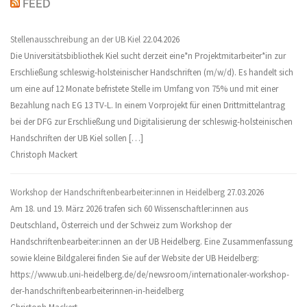
FEED
Stellenausschreibung an der UB Kiel
22.04.2026
Die Universitätsbibliothek Kiel sucht derzeit eine*n Projektmitarbeiter*in zur
Erschließung schleswig-holsteinischer Handschriften (m/w/d). Es handelt sich
um eine auf 12 Monate befristete Stelle im Umfang von 75% und mit einer
Bezahlung nach EG 13 TV-L. In einem Vorprojekt für einen Drittmittelantrag
bei der DFG zur Erschließung und Digitalisierung der schleswig-holsteinischen
Handschriften der UB Kiel sollen […]
Christoph Mackert
Workshop der Handschriftenbearbeiter:innen in Heidelberg
27.03.2026
Am 18. und 19. März 2026 trafen sich 60 Wissenschaftler:innen aus
Deutschland, Österreich und der Schweiz zum Workshop der
Handschriftenbearbeiter:innen an der UB Heidelberg. Eine Zusammenfassung
sowie kleine Bildgalerei finden Sie auf der Website der UB Heidelberg:
https://www.ub.uni-heidelberg.de/de/newsroom/internationaler-workshop-
der-handschriftenbearbeiterinnen-in-heidelberg