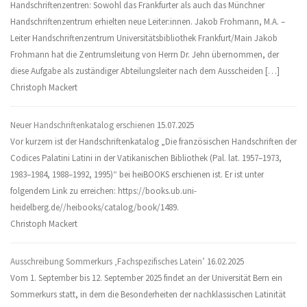
Handschriftenzentren: Sowohl das Frankfurter als auch das Münchner
Handschriftenzentrum erhielten neue Leiter:innen. Jakob Frohmann, M.A. –
Leiter Handschriftenzentrum Universitätsbibliothek Frankfurt/Main Jakob
Frohmann hat die Zentrumsleitung von Herrn Dr. Jehn übernommen, der
diese Aufgabe als zuständiger Abteilungsleiter nach dem Ausscheiden […]
Christoph Mackert
Neuer Handschriftenkatalog erschienen
15.07.2025
Vor kurzem ist der Handschriftenkatalog „Die französischen Handschriften der
Codices Palatini Latini in der Vatikanischen Bibliothek (Pal. lat. 1957–1973,
1983–1984, 1988–1992, 1995)“ bei heiBOOKS erschienen ist. Er ist unter
folgendem Link zu erreichen: https://books.ub.uni-
heidelberg.de//heibooks/catalog/book/1489.
Christoph Mackert
Ausschreibung Sommerkurs ‚Fachspezifisches Latein’
16.02.2025
Vom 1. September bis 12. September 2025 findet an der Universität Bern ein
Sommerkurs statt, in dem die Besonderheiten der nachklassischen Latinität