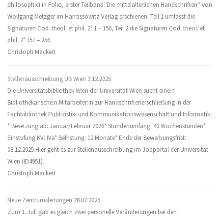
philosophici in Folio, erster Teilband: Die mittelalterlichen Handschriften“ von
Wolfgang Metzger im Harrassowitz-Verlag erschienen. Teil 1 umfasst die
Signaturen Cod. theol. et phil. 2° 1 – 150, Teil 2 die Signaturen Cod. theol. et
phil. 2° 151 – 256.
Christoph Mackert
Stellenausschreibung UB Wien
3.12.2025
Die Universitätsbibliothek Wien der Universität Wien sucht eine:n
Bibliothekarische:n Mitarbeiter:in zur Handschriftenerschließung in der
Fachbibliothek Publizistik- und Kommunikationswissenschaft und Informatik.
* Besetzung ab: Januar/Februar 2026* Stundenumfang: 40 Wochenstunden*
Einstufung KV: IVa* Befristung: 12 Monate* Ende der Bewerbungsfrist:
08.12.2025 Hier geht es zur Stellenausschreibung im Jobportal der Universität
Wien (ID4951).
Christoph Mackert
Neue Zentrumsleitungen
28.07.2025
Zum 1. Juli gab es gleich zwei personelle Veränderungen bei den