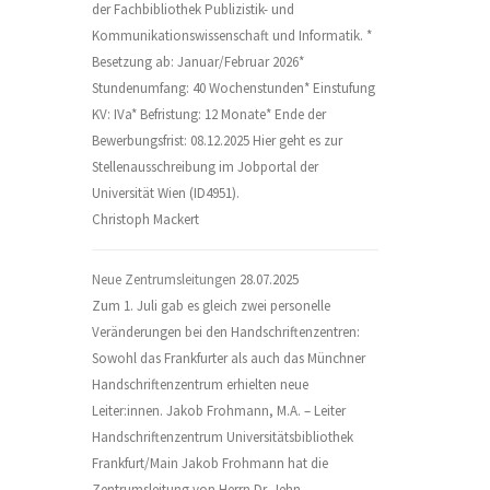
der Fachbibliothek Publizistik- und
Kommunikationswissenschaft und Informatik. *
Besetzung ab: Januar/Februar 2026*
Stundenumfang: 40 Wochenstunden* Einstufung
KV: IVa* Befristung: 12 Monate* Ende der
Bewerbungsfrist: 08.12.2025 Hier geht es zur
Stellenausschreibung im Jobportal der
Universität Wien (ID4951).
Christoph Mackert
Neue Zentrumsleitungen
28.07.2025
Zum 1. Juli gab es gleich zwei personelle
Veränderungen bei den Handschriftenzentren:
Sowohl das Frankfurter als auch das Münchner
Handschriftenzentrum erhielten neue
Leiter:innen. Jakob Frohmann, M.A. – Leiter
Handschriftenzentrum Universitätsbibliothek
Frankfurt/Main Jakob Frohmann hat die
Zentrumsleitung von Herrn Dr. Jehn