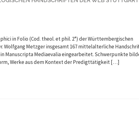
LOGISCHEN HANDSCHRIFTEN DER WLB STUTTGART A
hici in Folio (Cod. theol. et phil. 2°) der Württembergischen
. Wolfgang Metzger insgesamt 167 mittelalterliche Handschri
 in Manuscripta Mediaevalia eingearbeitet. Schwerpunkte bil
form, Werke aus dem Kontext der Predigttätigkeit […]