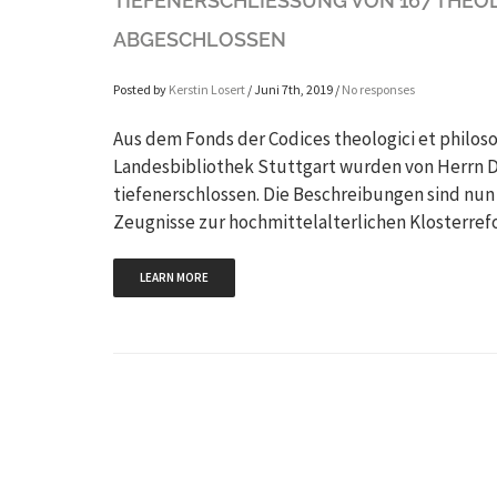
TIEFENERSCHLIESSUNG VON 167 THEO
BGESCHLOSSEN
Posted by
Kerstin Losert
/ Juni 7th, 2019 /
No responses
Aus dem Fonds der Codices theologici et philosop
Landesbibliothek Stuttgart wurden von Herrn Dr
tiefenerschlossen. Die Beschreibungen sind nun
Zeugnisse zur hochmittelalterlichen Klosterre
LEARN MORE