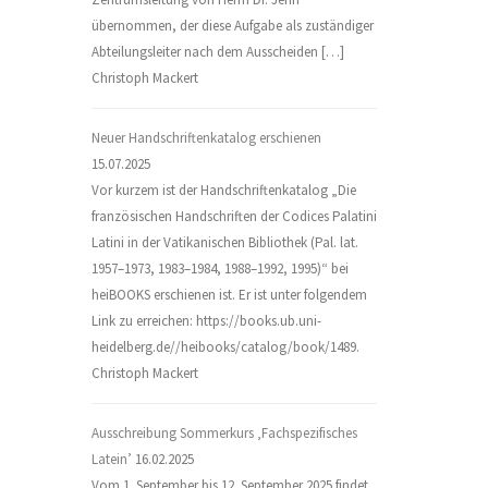
übernommen, der diese Aufgabe als zuständiger
Abteilungsleiter nach dem Ausscheiden […]
Christoph Mackert
Neuer Handschriftenkatalog erschienen
15.07.2025
Vor kurzem ist der Handschriftenkatalog „Die
französischen Handschriften der Codices Palatini
Latini in der Vatikanischen Bibliothek (Pal. lat.
1957–1973, 1983–1984, 1988–1992, 1995)“ bei
heiBOOKS erschienen ist. Er ist unter folgendem
Link zu erreichen: https://books.ub.uni-
heidelberg.de//heibooks/catalog/book/1489.
Christoph Mackert
Ausschreibung Sommerkurs ‚Fachspezifisches
Latein’
16.02.2025
Vom 1. September bis 12. September 2025 findet