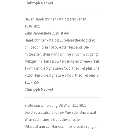
Christoph Mackert
Neuer Handschriftenkatalog erschienen
16.01.2026
Zum Jahresende 2025 ist der
Handschriftenkatalog „Codices theologici et
philosophici in Folio, erster Teilband: Die
mittelalterlichen Handschriften“ von Wolfgang
Metzger im Harrassowitz-Verlag erschienen. Teil
1 umfasst die Signaturen Cod. theol. et phil. 2° 1
– 150, Teil 2 die Signaturen Cod. theol. et phil. 2°
151 – 256.
Christoph Mackert
Stellenausschreibung UB Wien
3.12.2025
Die Universitätsbibliothek Wien der Universität
Wien sucht eine:n Bibliothekarische:n
Mitarbeiter:in zur Handschriftenerschließung in