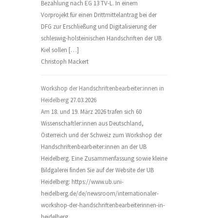
Bezahlung nach EG 13 TV-L. In einem
Vorprojekt für einen Drittmittelantrag bei der
DFG zur Erschließung und Digitalisierung der
schleswig-holsteinischen Handschriften der UB
Kiel sollen […]
Christoph Mackert
Workshop der Handschriftenbearbeiter:innen in
Heidelberg
27.03.2026
Am 18. und 19. März 2026 trafen sich 60
Wissenschaftler:innen aus Deutschland,
Österreich und der Schweiz zum Workshop der
Handschriftenbearbeiter:innen an der UB
Heidelberg. Eine Zusammenfassung sowie kleine
Bildgalerei finden Sie auf der Website der UB
Heidelberg: https://www.ub.uni-
heidelberg.de/de/newsroom/internationaler-
workshop-der-handschriftenbearbeiterinnen-in-
heidelberg