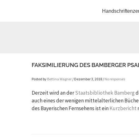
Handschriftenze
FAKSIMILIERUNG DES BAMBERGER PSA
Posted by
Bettina Wagner
/ Dezember 3, 2018 /
No responses
Derzeit wird an der
Staatsbibliothek Bamberg
d
auch eines der wenigen mittelalterlichen Büche
des Bayerischen Fernsehens ist ein
Kurzbericht
n