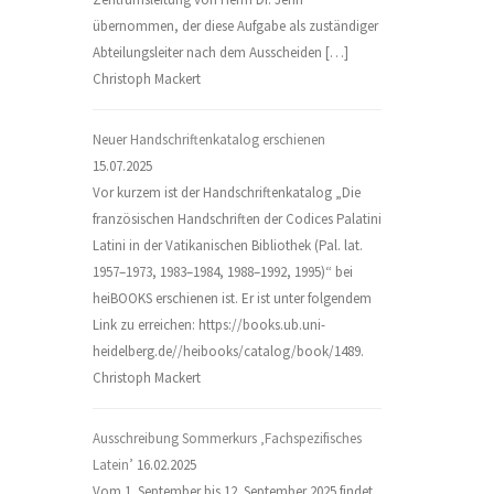
übernommen, der diese Aufgabe als zuständiger
Abteilungsleiter nach dem Ausscheiden […]
Christoph Mackert
Neuer Handschriftenkatalog erschienen
15.07.2025
Vor kurzem ist der Handschriftenkatalog „Die
französischen Handschriften der Codices Palatini
Latini in der Vatikanischen Bibliothek (Pal. lat.
1957–1973, 1983–1984, 1988–1992, 1995)“ bei
heiBOOKS erschienen ist. Er ist unter folgendem
Link zu erreichen: https://books.ub.uni-
heidelberg.de//heibooks/catalog/book/1489.
Christoph Mackert
Ausschreibung Sommerkurs ‚Fachspezifisches
Latein’
16.02.2025
Vom 1. September bis 12. September 2025 findet