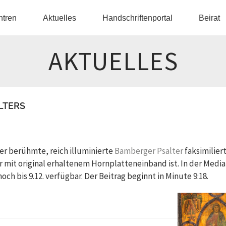
ntren
Aktuelles
Handschriftenportal
Beirat
AKTUELLES
LTERS
er berühmte, reich illuminierte
Bamberger Psalter
faksimiliert
r mit original erhaltenem Hornplatteneinband ist. In der Medi
och bis 9.12. verfügbar. Der Beitrag beginnt in Minute 9:18.