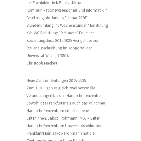
der Fachbibliothek Publizistik- und
Kommunikationswissenschaft und Informatik. *
Besetzung ab: Januar/Februar 2026*
Stundenumfang: 40 Wochenstunden* Einstufung
KV: IVa* Befristung: 12 Monate* Ende der
Bewerbungsfrist: 08.12.2025 Hier geht es zur
Stellenausschreibung im Jobportal der
Universität Wien (ID4951).
Christoph Mackert
Neue Zentrumsleitungen
28.07.2025
Zum 1. Juli gab es gleich zwei personelle
Veränderungen bei den Handschriftenzentren:
Sowohl das Frankfurter als auch das Münchner
Handschriftenzentrum erhielten neue
Leiter:innen. Jakob Frohmann, M.A. – Leiter
Handschriftenzentrum Universitätsbibliothek
Frankfurt/Main Jakob Frohmann hat die
Zentrumsleitung von Herrn Dr. Jehn