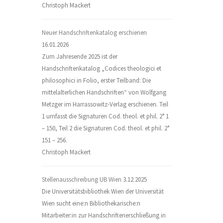
Christoph Mackert
Neuer Handschriftenkatalog erschienen
16.01.2026
Zum Jahresende 2025 ist der
Handschriftenkatalog „Codices theologici et
philosophici in Folio, erster Teilband: Die
mittelalterlichen Handschriften“ von Wolfgang
Metzger im Harrassowitz-Verlag erschienen. Teil
1 umfasst die Signaturen Cod. theol. et phil. 2° 1
– 150, Teil 2 die Signaturen Cod. theol. et phil. 2°
151 – 256.
Christoph Mackert
Stellenausschreibung UB Wien
3.12.2025
Die Universitätsbibliothek Wien der Universität
Wien sucht eine:n Bibliothekarische:n
Mitarbeiter:in zur Handschriftenerschließung in