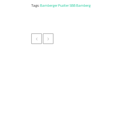
Tags:
Bamberger Psalter
SBB Bamberg